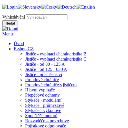
Vyhledávání
Menu
Úvod
E-shop CZ
Jističe - vypínací charakteristika B
Jističe - vypínací charakteristika C
Jističe - od 80 - 125 A
Jističe - od 125 - 630 A
Jističe - příslušenství
Proudové chrániče
Proudové chrániče s jističem
Hlavní vypínače
Přepěťové ochrany
Stykače - modulární
Stykače - průmyslové
Stykače - výkonové
Spouštěče motorů
Rozvaděče – povrchové
Pojistkové odpojovače