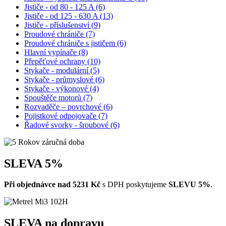
Jističe - od 80 - 125 A (6)
Jističe - od 125 - 630 A (13)
Jističe - příslušenství (9)
Proudové chrániče (7)
Proudové chrániče s jističem (6)
Hlavní vypínače (8)
Přepěťové ochrany (10)
Stykače - modulární (5)
Stykače - průmyslové (6)
Stykače - výkonové (4)
Spouštěče motorů (7)
Rozvaděče – povrchové (6)
Pojistkové odpojovače (7)
Řadové svorky - šroubové (6)
SLEVA 5%
Při objednávce
nad 5231 Kč
s DPH poskytujeme
SLEVU 5%
.
SLEVA na dopravu