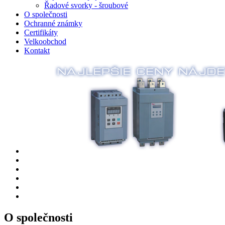
Řadové svorky - šroubové
O společnosti
Ochranné známky
Certifikáty
Velkoobchod
Kontakt
O společnosti