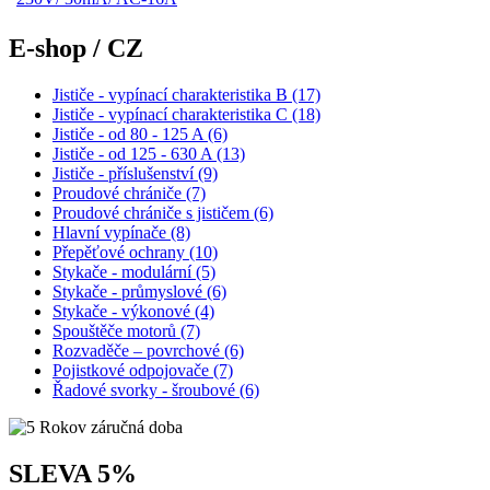
E-shop / CZ
Jističe - vypínací charakteristika B (17)
Jističe - vypínací charakteristika C (18)
Jističe - od 80 - 125 A (6)
Jističe - od 125 - 630 A (13)
Jističe - příslušenství (9)
Proudové chrániče (7)
Proudové chrániče s jističem (6)
Hlavní vypínače (8)
Přepěťové ochrany (10)
Stykače - modulární (5)
Stykače - průmyslové (6)
Stykače - výkonové (4)
Spouštěče motorů (7)
Rozvaděče – povrchové (6)
Pojistkové odpojovače (7)
Řadové svorky - šroubové (6)
SLEVA 5%