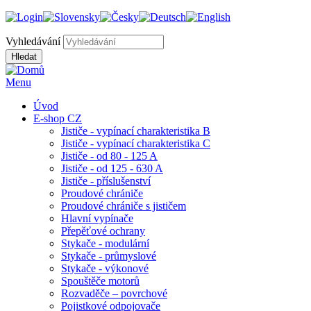
Vyhledávání
Menu
Úvod
E-shop CZ
Jističe - vypínací charakteristika B
Jističe - vypínací charakteristika C
Jističe - od 80 - 125 A
Jističe - od 125 - 630 A
Jističe - příslušenství
Proudové chrániče
Proudové chrániče s jističem
Hlavní vypínače
Přepěťové ochrany
Stykače - modulární
Stykače - průmyslové
Stykače - výkonové
Spouštěče motorů
Rozvaděče – povrchové
Pojistkové odpojovače