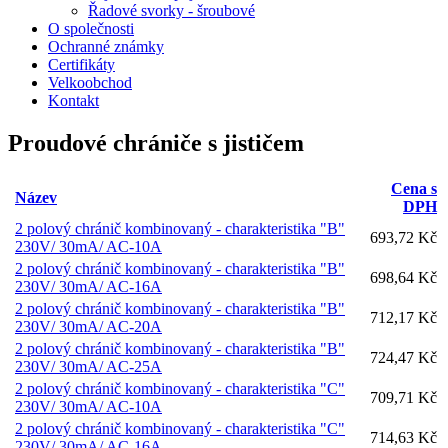
Řadové svorky - šroubové
O společnosti
Ochranné známky
Certifikáty
Velkoobchod
Kontakt
Proudové chrániče s jističem
Cena s
Název
DPH
2 polový chránič kombinovaný - charakteristika "B"
693,72 Kč
230V/ 30mA/ AC-10A
2 polový chránič kombinovaný - charakteristika "B"
698,64 Kč
230V/ 30mA/ AC-16A
2 polový chránič kombinovaný - charakteristika "B"
712,17 Kč
230V/ 30mA/ AC-20A
2 polový chránič kombinovaný - charakteristika "B"
724,47 Kč
230V/ 30mA/ AC-25A
2 polový chránič kombinovaný - charakteristika "C"
709,71 Kč
230V/ 30mA/ AC-10A
2 polový chránič kombinovaný - charakteristika "C"
714,63 Kč
230V/ 30mA/ AC-16A