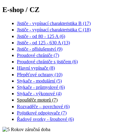
E-shop / CZ
Jističe - vypínací charakteristika B (17)
Jističe - vypínací charakteristika C (18)
Jističe - od 80 - 125 A (6)
Jističe - od 125 - 630 A (13)
Jističe - příslušenství (9)
Proudové chrániče (7)
Proudové chrániče s jističem (6)
Hlavní vypínače (8)
Přepěťové ochrany (10)
Stykače - modulární (5)
Stykače - průmyslové (6)
Stykače - výkonové (4)
Spouštěče motorů (7)
Rozvaděče – povrchové (6)
Pojistkové odpojovače (7)
Řadové svorky - šroubové (6)