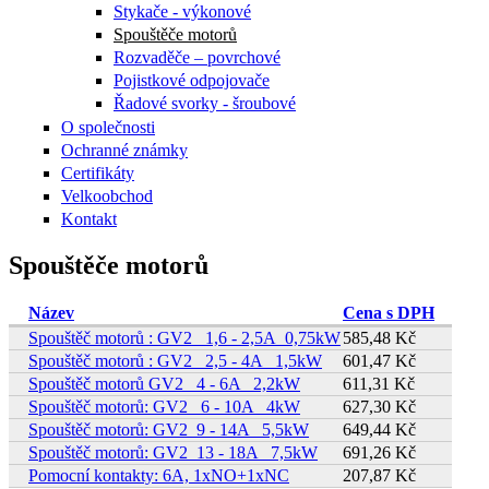
Stykače - výkonové
Spouštěče motorů
Rozvaděče – povrchové
Pojistkové odpojovače
Řadové svorky - šroubové
O společnosti
Ochranné známky
Certifikáty
Velkoobchod
Kontakt
Spouštěče motorů
Název
Cena s DPH
Spouštěč motorů : GV2_ 1,6 - 2,5A_0,75kW
585,48 Kč
Spouštěč motorů : GV2_ 2,5 - 4A _1,5kW
601,47 Kč
Spouštěč motorů GV2_ 4 - 6A _2,2kW
611,31 Kč
Spouštěč motorů: GV2_ 6 - 10A _4kW
627,30 Kč
Spouštěč motorů: GV2_9 - 14A _5,5kW
649,44 Kč
Spouštěč motorů: GV2_13 - 18A _7,5kW
691,26 Kč
Pomocní kontakty: 6A, 1xNO+1xNC
207,87 Kč