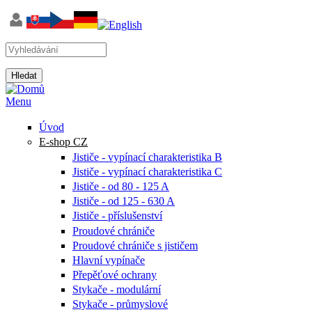
Vyhledávání
Menu
Úvod
E-shop CZ
Jističe - vypínací charakteristika B
Jističe - vypínací charakteristika C
Jističe - od 80 - 125 A
Jističe - od 125 - 630 A
Jističe - příslušenství
Proudové chrániče
Proudové chrániče s jističem
Hlavní vypínače
Přepěťové ochrany
Stykače - modulární
Stykače - průmyslové