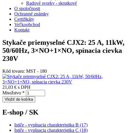
Radové svorky - skrutkové
O spoločnosti
Ochranné známky
Certifikáty
Veľkoobchod
Kontakt
Stykače priemyselné CJX2: 25 A, 11kW,
50/60Hz, 3×NO+1×NO, spínacia cievka
230V
Kód tovaru:
MST - 180
21,03 €
s DPH
Množstvo
*
E-shop / SK
Ističe - vypínacia charakteristika B (17)
Ističe - vypínacia charakteristika C (18)