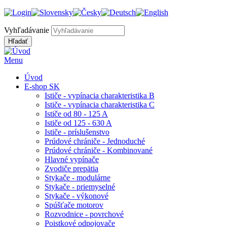
Vyhľadávanie
Menu
Úvod
E-shop SK
Ističe - vypínacia charakteristika B
Ističe - vypínacia charakteristika C
Ističe od 80 - 125 A
Ističe od 125 - 630 A
Ističe - príslušenstvo
Prúdové chrániče - Jednoduché
Prúdové chrániče - Kombinované
Hlavné vypínače
Zvodiče prepätia
Stykače - modulárne
Stykače - priemyselné
Stykače - výkonové
Spúšťače motorov
Rozvodnice - povrchové
Poistkové odpojovače