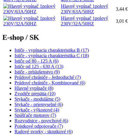
Hlavný vypínač 1polový
3,44 €
230V/63A/50HZ
Hlavný vypínač 1polový
3,01 €
230V/32A/50HZ
E-shop / SK
Ističe - vypínacia charakteristika B (17)
Ističe - vypínacia charakteristika C (18)
Ističe od 80 - 125 A (6)
Ističe od 125 - 630 A (13)
Ističe - príslušenstvo (9)
Prúdové chrániče - Jednoduché (7)
Prúdové chrániče - Kombinované (6)
Hlavné vypínače (8)
Zvodiče prepätia (10)
Stykače - modulárne (5)
Stykače - priemyselné (6)
Stykače - výkonové (4)
Spúšťače motorov (7)
Rozvodnice - povrchové (6)
Poistkové odpojovače (7)
Radové svorky - skrutkové (6)