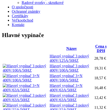
Radové svorky - skrutkové
O spoločnosti
Ochranné známky
Certifikáty
Veľkoobchod
Kontakt
Hlavné vypínače
Cena s
Názov
DPH
Hlavný vypínač 3 polový
28,78 €
400V/125A/50HZ
Hlavný vypínač 3 polový
19,31 €
400V/100A/50HZ
Hlavný vypínač 3+N
18,57 €
400V/100A/50HZ
Hlavný vypínač 3+N
16,48 €
400V/63A/50HZ
Hlavný vypínač 3 polový
12,42 €
400V/63A/50HZ
Hlavný vypínač 3 polový
11,32 €
400V/32A/50HZ