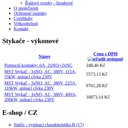
Řadové svorky - šroubové
O společnosti
Ochranné známky
Certifikáty
Velkoobchod
Kontakt
Stykače - výkonové
Cena s DPH
Název
Pomocní kontakty: 6A, 2xNO+2xNC
248,46 Kč
MST Stykač - 3xNO, AC, 380V, 115A,
5573,13 Kč
55kW, spínací cívka 230V
MST Stykač - 3xNO, AC, 380V, 225A,
9761,28 Kč
110kW, spínací cívka 230V
MST Stykač - 3xNO, AC, 380V, 400A,
16873,14 Kč
200kW, spínací cívka 230V
E-shop / CZ
Jističe - vypínací charakteristika B (17)