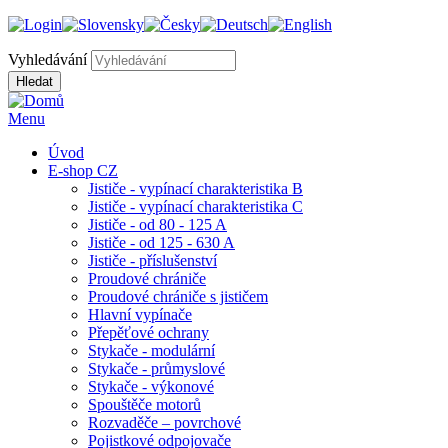
Vyhledávání
Menu
Úvod
E-shop CZ
Jističe - vypínací charakteristika B
Jističe - vypínací charakteristika C
Jističe - od 80 - 125 A
Jističe - od 125 - 630 A
Jističe - příslušenství
Proudové chrániče
Proudové chrániče s jističem
Hlavní vypínače
Přepěťové ochrany
Stykače - modulární
Stykače - průmyslové
Stykače - výkonové
Spouštěče motorů
Rozvaděče – povrchové
Pojistkové odpojovače