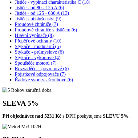
Jističe - vypínací charakteristika C (18)
Jističe - od 80 - 125 A (6)
Jističe - od 125 - 630 A (13)
Jističe - příslušenství (9)
Proudové chrániče (7)
Proudové chrániče s jističem (6)
Hlavní vypínače (8)
Přepěťové ochrany (10)
Stykače - modulární (5)
Stykače - průmyslové (6)
Stykače - výkonové (4)
Spouštěče motorů (7)
Rozvaděče – povrchové (6)
Pojistkové odpojovače (7)
Řadové svorky - šroubové (6)
SLEVA 5%
Při objednávce
nad 5231 Kč
s DPH poskytujeme
SLEVU 5%
.